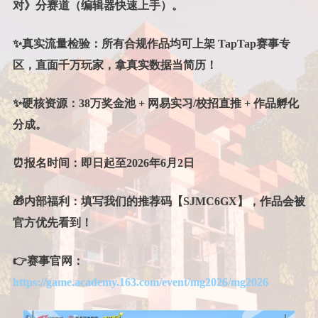
对》分赛道（编辑器快速上手）。
✨真实流量检验：所有合规作品均可上架 TapTap赛事专
区，直面千万玩家，拿真实数据当简历！
✨硬核资源：38万奖金池 + 网易实习/校招直推 + 作品孵化
分成。
⏰
报名时间：
即日起至2026年6月2日
🎁
内部福利：
填写我们的推荐码【SJMC6GX】，作品会被
官方优先看到！
👉
赛事官网
：
https://game.academy.163.com/event/mg2026/mg2026