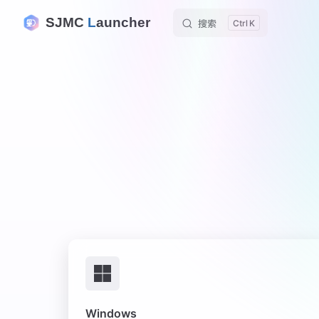
SJMC
L
auncher
搜索
K
Skip to content
Windows