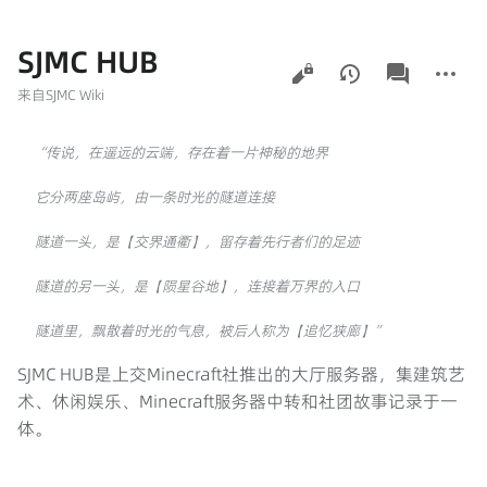
SJMC HUB
查
associated-
更
看
pages
多
来自SJMC Wiki
操
作
“传说，在遥远的云端，存在着一片神秘的地界
它分两座岛屿，由一条时光的隧道连接
隧道一头，是【交界通衢】，留存着先行者们的足迹
隧道的另一头，是【陨星谷地】，连接着万界的入口
隧道里，飘散着时光的气息，被后人称为【追忆狭廊】”
SJMC HUB是上交Minecraft社推出的大厅服务器，集建筑艺
术、休闲娱乐、Minecraft服务器中转和社团故事记录于一
体。