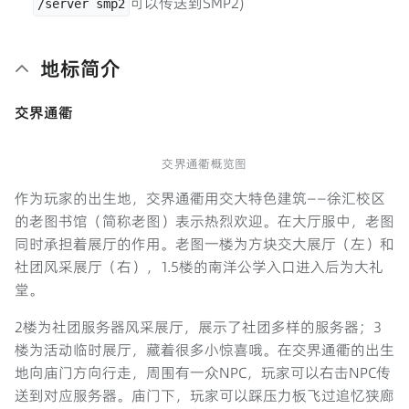
可以传送到SMP2)
/server smp2
地标简介
交界通衢
交界通衢概览图
作为玩家的出生地，交界通衢用交大特色建筑——徐汇校区
的老图书馆（简称老图）表示热烈欢迎。在大厅服中，老图
同时承担着展厅的作用。老图一楼为方块交大展厅（左）和
社团风采展厅（右），1.5楼的南洋公学入口进入后为大礼
堂。
2楼为社团服务器风采展厅，展示了社团多样的服务器；3
楼为活动临时展厅，藏着很多小惊喜哦。在交界通衢的出生
地向庙门方向行走，周围有一众NPC，玩家可以右击NPC传
送到对应服务器。庙门下，玩家可以踩压力板飞过追忆狭廊