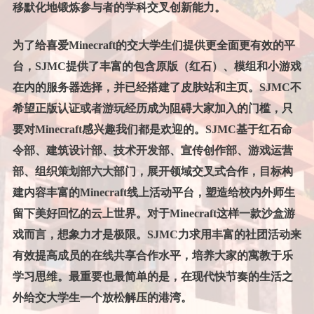
移默化地锻炼参与者的学科交叉创新能力。
为了给喜爱Minecraft的交大学生们提供更全面更有效的平
台，SJMC提供了丰富的包含原版（红石）、模组和小游戏
在内的服务器选择，并已经搭建了皮肤站和主页。SJMC不
希望正版认证或者游玩经历成为阻碍大家加入的门槛，只
要对Minecraft感兴趣我们都是欢迎的。SJMC基于红石命
令部、建筑设计部、技术开发部、宣传创作部、游戏运营
部、组织策划部六大部门，展开领域交叉式合作，目标构
建内容丰富的Minecraft线上活动平台，塑造给校内外师生
留下美好回忆的云上世界。对于Minecraft这样一款沙盒游
戏而言，想象力才是极限。SJMC力求用丰富的社团活动来
有效提高成员的在线共享合作水平，培养大家的寓教于乐
学习思维。最重要也最简单的是，在现代快节奏的生活之
外给交大学生一个放松解压的港湾。