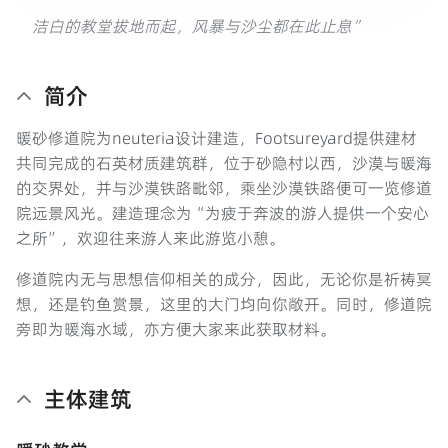
洁白的教堂拔地而起，风暴与沙尘都在此止息”
简介
暖砂修道院为neuteria设计建造，Footsureyard提供建材
共同完成的石英材质建筑群，位于砂隐村以西，沙漠与暖海
的交界处，并与沙漠铁路毗邻，乘坐沙漠铁路便可一览修道
院远景风光。建造理念为“为疲于奔波的游人提供一个安心
之所”，欢迎往来游人来此游览小憩。
修道院内无与思想信仰相关的成分，因此，无论你是祈祷冥
想，还是钓鱼赏景，这里的大门均向你敞开。同时，修道院
旁即为暖海水域，亦方便大家来此获取材料。
主体建筑