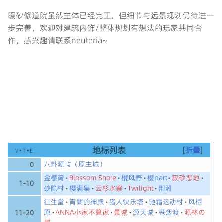
暖砂修道院虽然主体已经完工，但细节与远景规划仍待进一
步完善，欢迎对建筑内饰/整体规划有想法的玩家共同合
作，感兴趣请联系neuteria~
地标列表
v
t
e
折叠
八卦源屿（原主城）
0
金樱湾
Blossom Shore
樱风野
樱part
寂砂恶地
1-10
砂隐村
樱满集
云杉水寨
Twilight
荆洲
往生堂
宵闇的神殿
猪人快乐塔
驰霜运动村
风栖
原
ANNA小家不算家
景城
源天城
苍烟渡
源林の
11-20