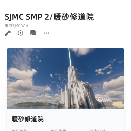
SJMC SMP 2/暖砂修道院
来自SJMC Wiki
查
associated-
更
看
pages
多
操
作
暖砂修道院