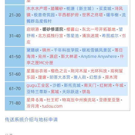
屋
水水水产塔
踏鞴砂
栀溏（新主城）
买卖城
浔风
镇
极意奇筑园
平西都护府
世界之终塔
曙华榭
流
21-30
髑群岛度假村
启明港
暖砂修道院
樱暮山
东北一号开拓基地
望
舒阁
北方孤独行宫
落星池
涌浪迷境
希图威尔
刌
31-40
庄
黛璐峡
锦州
千年科技学院
银凇雪镇风景区
落日
海湾
兖州
源启
斯大林诺
Anytime Anywhere
什
41-50
亭之匣MC分匣
星露谷农场
樱色之云
荆河木屋
光环科技
高树屋
51-60
乐园
理塘
部落大本营
唐人街
幻想乡
原木湾
gugu工业区
沙都
斯托克城
南天门
红树湾
午城
61-70
亚特兰蒂斯
黑域
天际跃途
饼岛
星降る海
杜王町
特高压中州换流站
亚德里亚堡
71-80
冷月湾
tudou.com
传送系统介绍与地标申请