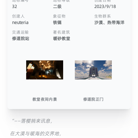
地标编号
地标等级
创建日期
32
二级
2023/9/18
创建人
象征物
生物群系
neuteria
铁镐
沙漠、热带海洋
交通运输
著名建筑
修道院站
暖砂教堂
教堂夜间内景
修道院正门
“——落樱捎来讯息，
在大漠与暖海的交界地，