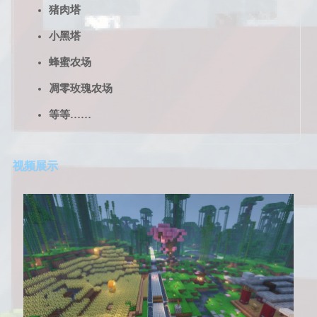
猪肉塔
小黑塔
蜂蜜农场
凋零玫瑰农场
等等……
视频展示