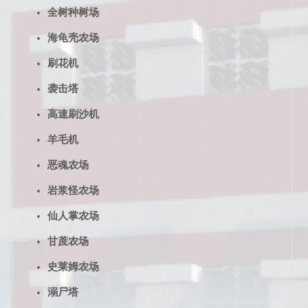
全树种树场
海龟壳农场
刷花机
袭击塔
高速刷沙机
羊毛机
恶魂农场
岩浆怪农场
仙人掌农场
甘蔗农场
史莱姆农场
溺尸塔